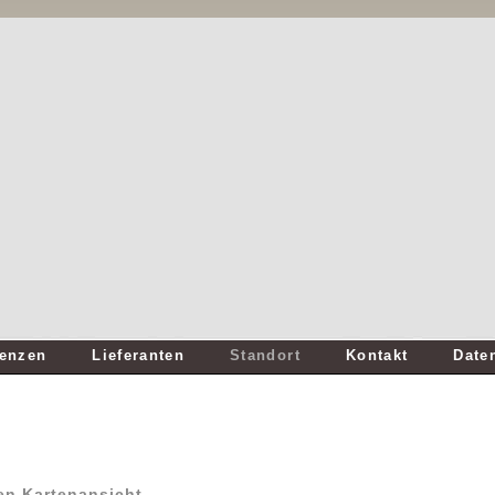
renzen
Lieferanten
Standort
Kontakt
Date
en Kartenansicht....